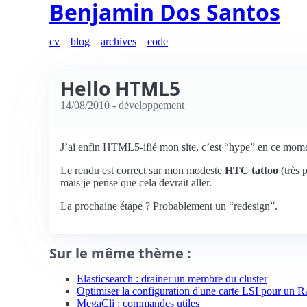
Benjamin Dos Santos
cv
blog
archives
code
Hello HTML5
14/08/2010
- développement
J’ai enfin HTML5-ifié mon site, c’est “hype” en ce moment
Le rendu est correct sur mon modeste
HTC tattoo
(très 
mais je pense que cela devrait aller.
La prochaine étape ? Probablement un “redesign”.
Sur le même thème :
Elasticsearch : drainer un membre du cluster
Optimiser la configuration d'une carte LSI pour un
MegaCli : commandes utiles